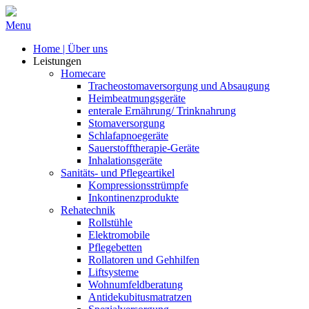
Menu
Home | Über uns
Leistungen
Homecare
Tracheostomaversorgung und Absaugung
Heimbeatmungsgeräte
enterale Ernährung/ Trinknahrung
Stomaversorgung
Schlafapnoegeräte
Sauerstofftherapie-Geräte
Inhalationsgeräte
Sanitäts- und Pflegeartikel
Kompressionsstrümpfe
Inkontinenzprodukte
Rehatechnik
Rollstühle
Elektromobile
Pflegebetten
Rollatoren und Gehhilfen
Liftsysteme
Wohnumfeldberatung
Antidekubitusmatratzen